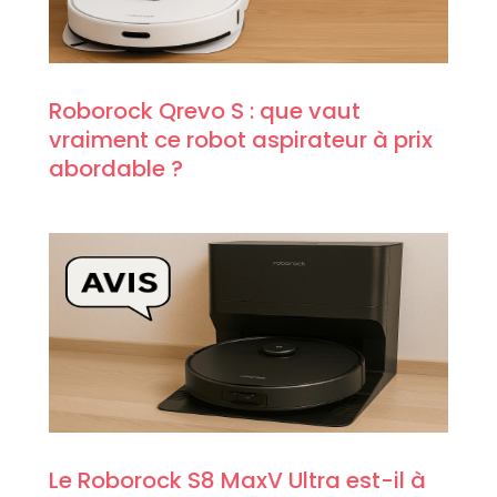
Roborock Qrevo S : que vaut
vraiment ce robot aspirateur à prix
abordable ?
Le Roborock S8 MaxV Ultra est-il à