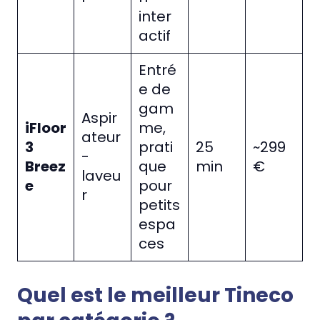
inter
actif
Entré
e de
gam
Aspir
iFloor
me,
ateur
3
prati
25
~299
-
Breez
que
min
€
laveu
e
pour
r
petits
espa
ces
Quel est le meilleur Tineco