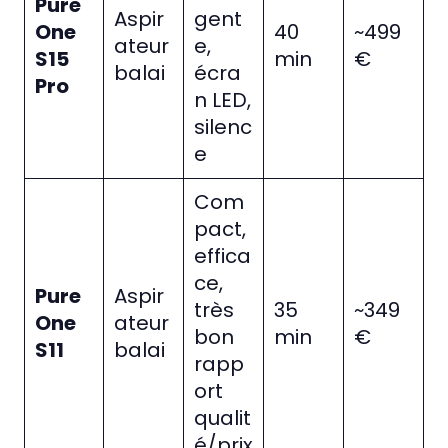
Pure
Aspir
gent
One
40
~499
ateur
e,
S15
min
€
balai
écra
Pro
n LED,
silenc
e
Com
pact,
effica
ce,
Pure
Aspir
très
35
~349
One
ateur
bon
min
€
S11
balai
rapp
ort
qualit
é/prix