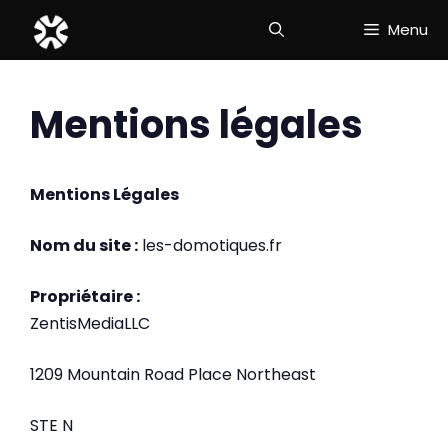
Aller
Menu
au
contenu
Mentions légales
Mentions Légales
Nom du site :
les-domotiques.fr
Propriétaire :
ZentisMediaLLC
1209 Mountain Road Place Northeast
STE N