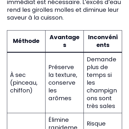
immédiat est nécessaire. L’excès d’eau
rend les girolles molles et diminue leur
saveur à la cuisson.
Avantage
Inconvéni
Méthode
s
ents
Demande
Préserve
plus de
À sec
la texture,
temps si
(pinceau,
conserve
les
chiffon)
les
champign
arômes
ons sont
très sales
Élimine
Risque
rapideme