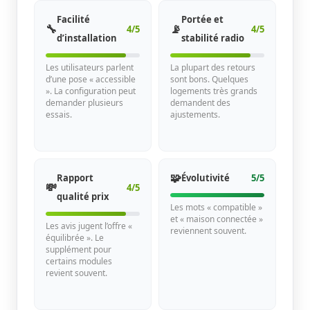
Facilité
Portée et
🔧
📡
4/5
4/5
d’installation
stabilité radio
Les utilisateurs parlent
La plupart des retours
d’une pose « accessible
sont bons. Quelques
». La configuration peut
logements très grands
demander plusieurs
demandent des
essais.
ajustements.
🧩
Rapport
Évolutivité
5/5
💸
4/5
qualité prix
Les mots « compatible »
et « maison connectée »
Les avis jugent l’offre «
reviennent souvent.
équilibrée ». Le
supplément pour
certains modules
revient souvent.