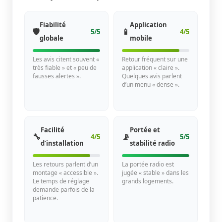
Fiabilité
Application
🛡️
📱
5/5
4/5
globale
mobile
Les avis citent souvent «
Retour fréquent sur une
très fiable » et « peu de
application « claire ».
fausses alertes ».
Quelques avis parlent
d’un menu « dense ».
Facilité
Portée et
🔧
📡
4/5
5/5
d’installation
stabilité radio
Les retours parlent d’un
La portée radio est
montage « accessible ».
jugée « stable » dans les
Le temps de réglage
grands logements.
demande parfois de la
patience.