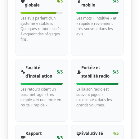
🛡️
📱
4/5
5/5
globale
mobile
Les avis parlent d’un
Les mots « intuitive » et
système « stable ».
« rapide » reviennent
Quelques retours isolés
très souvent dans les
évoquent des réglages
avis.
fins.
Facilité
Portée et
🔧
📡
5/5
5/5
d’installation
stabilité radio
Les retours citent un
La liaison radio est
paramétrage « très
souvent jugée «
simple » et une mise en
excellente » dans les
route « rapide ».
grands volumes.
🧩
Rapport
Évolutivité
4/5
💸
5/5