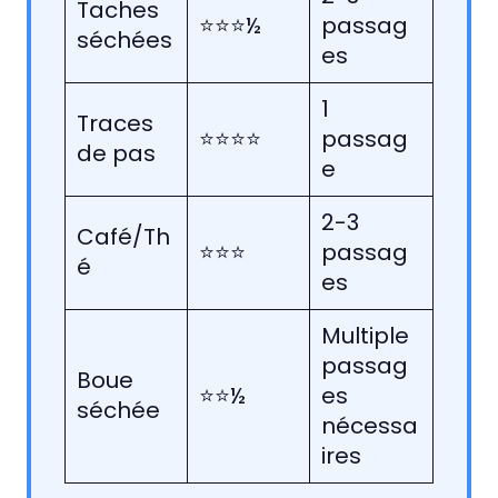
Taches
⭐⭐⭐½
passag
séchées
es
1
Traces
⭐⭐⭐⭐
passag
de pas
e
2-3
Café/Th
⭐⭐⭐
passag
é
es
Multiple
passag
Boue
⭐⭐½
es
séchée
nécessa
ires