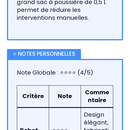
grand sac à poussière de 0,5 L
permet de réduire les
interventions manuelles.
⭐️ NOTES PERSONNELLES
Note Globale : ⭐⭐⭐⭐ (4/5)
Comme
Critère
Note
ntaire
Design
élégant,