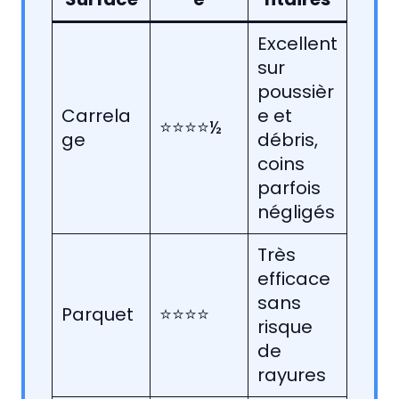
Excellent
sur
poussièr
Carrela
e et
⭐⭐⭐⭐½
ge
débris,
coins
parfois
négligés
Très
efficace
sans
Parquet
⭐⭐⭐⭐
risque
de
rayures