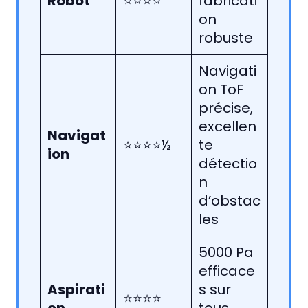
Robot
⭐⭐⭐⭐
fabricati
on
robuste
Navigati
on ToF
précise,
excellen
Navigat
⭐⭐⭐⭐½
te
ion
détectio
n
d’obstac
les
5000 Pa
efficace
Aspirati
s sur
⭐⭐⭐⭐