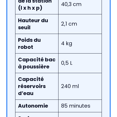
de la station
40,3 cm
(l x h x p)
Hauteur du
2,1 cm
seuil
Poids du
4 kg
robot
Capacité bac
0,5 L
à poussière
Capacité
réservoirs
240 ml
d’eau
Autonomie
85 minutes