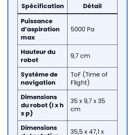
Spécification
Détail
Puissance
d’aspiration
5000 Pa
max
Hauteur du
9,7 cm
robot
Système de
ToF (Time of
navigation
Flight)
Dimensions
35 x 9,7 x 35
du robot (l x h
cm
x p)
Dimensions
35,5 x 47,1 x