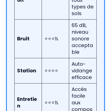
on
tous
types de
sols
65 dB,
niveau
Bruit
⭐⭐⭐½
sonore
accepta
ble
Auto-
Station
⭐⭐⭐⭐
vidange
efficace
Accès
facile
Entretie
⭐⭐⭐½
aux
n
compos