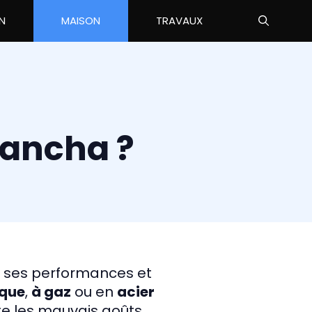
N
MAISON
TRAVAUX
ancha ?
er ses performances et
ique
,
à gaz
ou en
acier
ite les mauvais goûts.