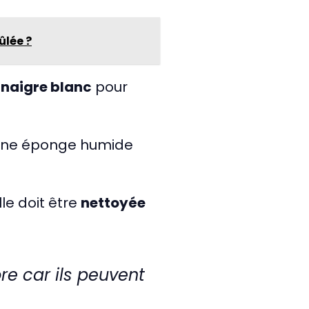
ûlée ?
inaigre blanc
pour
une éponge humide
le doit être
nettoyée
re car ils peuvent