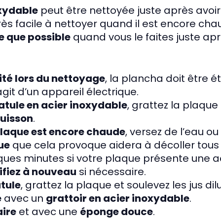
oxydable
peut être nettoyée juste après avoir 
très facile à nettoyer quand il est encore cha
e que possible
quand vous le faites juste aprè
ité lors du nettoyage
, la plancha doit être é
agit d’un appareil électrique.
patule en acier inoxydable
, grattez la plaque 
cuisson
.
plaque est encore chaude
, versez de l’eau o
ue
que cela provoque aidera à décoller tous l
lques minutes si votre plaque présente une 
fiez à nouveau
si nécessaire.
atule
, grattez la plaque et soulevez les jus dil
e
avec un
grattoir en acier inoxydable
.
aire
et avec une
éponge douce
.