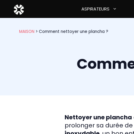
Aller
ASPIRATEURS
au
contenu
MAISON
>
Comment nettoyer une plancha ?
Commen
Nettoyer une plancha
prolonger sa durée de
inoxydable
, un bon en