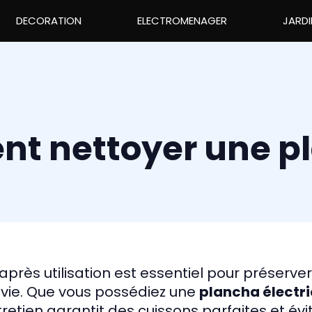
DECORATION
ELECTROMENAGER
JARDI
t nettoyer une pl
après utilisation est essentiel pour préserv
 vie. Que vous possédiez une
plancha électr
tretien garantit des cuissons parfaites et év