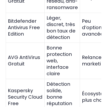
Gratuit
réseau, anti-
ransomware
Léger,
Bitdefender
Peu
discret, très
Antivirus Free
d’options
bon taux de
Edition
avancées
détection
Bonne
protection
AVG AntiVirus
Relances
web,
Gratuit
marketin
interface
claire
Détection
Kaspersky
solide,
Écosystè
Security Cloud
bonne
plus char
Free
réputation