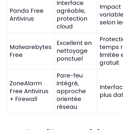
Interface
Impact
Panda Free
agréable,
variable
Antivirus
protection
selon les 
cloud
Protection
Excellent en
Malwarebytes
temps rée
nettoyage
Free
limitée en
ponctuel
gratuit
Pare-feu
ZoneAlarm
intégré,
Interface
Free Antivirus
approche
plus daté
+ Firewall
orientée
réseau